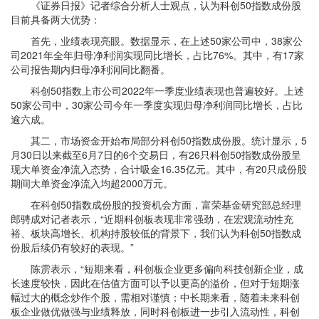
《证券日报》记者综合分析人士观点，认为科创50指数成份股
目前具备两大优势：
首先，业绩表现亮眼。数据显示，在上述50家公司中，38家公
司2021年全年归母净利润实现同比增长，占比76%。其中，有17家
公司报告期内归母净利润同比翻番。
科创50指数上市公司2022年一季度业绩表现也普遍较好。上述
50家公司中，30家公司今年一季度实现归母净利润同比增长，占比
逾六成。
其二，市场资金开始布局部分科创50指数成份股。统计显示，5
月30日以来截至6月7日的6个交易日，有26只科创50指数成份股呈
现大单资金净流入态势，合计吸金16.35亿元。其中，有20只成份股
期间大单资金净流入均超2000万元。
在科创50指数成份股的投资机会方面，富荣基金研究部总经理
郎骋成对记者表示，“近期科创板表现非常强劲，在宏观流动性充
裕、板块高增长、机构持股较低的背景下，我们认为科创50指数成
份股后续仍有较好的表现。”
陈雳表示，“短期来看，科创板企业更多偏向科技创新企业，成
长速度较快，因此在估值方面可以予以更高的溢价，但对于短期涨
幅过大的概念炒作个股，需相对谨慎；中长期来看，随着未来科创
板企业做优做强与业绩释放，同时科创板进一步引入流动性，科创