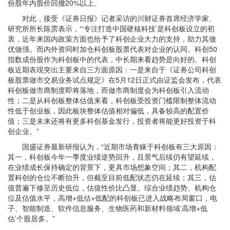
份股年内股价回撤20%以上。
对此，接受《证券日报》记者采访的川财证券首席经济学家、
研究所所长陈雳表示，“‘专注打造中国硬核科技’是科创板设立的初
衷，近年来国内政策方面也给予了科创企业大力的支持，助力其做
优做强。而内外资同时加仓科创板股票代表对企业的认同。科创50
指数成份股作为科创板中的代表，中长期来看趋势是向好的。科创
板近期表现突出主要来自三方面原因：一是来自于《证券公司科创
板股票做市交易业务试点规定》在5月12日正式由证监会发布，代表
科创板做市商制度即将落地，而做市商制度会为科创板引入流动
性；二是从科创板整体估值来看，科创板受投资门槛限制整体流动
性低于创业板，因此板块整体估值相对偏低，具备较高的配置价
值；三是未来还将有更多科创基金发行，投资者将能更好投资于科
创企业。”
国盛证券最新研报认为，“近期市场青睐于科创板有三大原因：
其一，科创板今年一季度业绩逆势回升，且景气后续仍有望延续，
在业绩成长保持确定的背景下，更具市场想象空间；其二，机构配
置科创的仓位不断抬升，但截至目前低配状态仍在延续；其三，估
值普遍下修至历史低位，估值性价比凸显。综合业绩趋势、机构仓
位及估值水平，高增+低估+低配的科创板已进入战略布局窗口，电
子、智能制造、软件信息服务、生物医药和新材料领域‘高增+低
估’个股居多。”