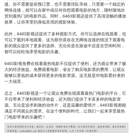
捷。你不需要提前预订票，也不需要排队等候，只需要一个稳定的
网络连接，就可以在家中或任何你想观看电影的地方，随时随地欣
赏到最热门的电影作品。同时，6463影视还提供了高清流畅的播放
效果，让你享受到身临其境的观影体验。
此外，6463影视还提供了多种观影方式。你可以选择在线观看，也
可以下载到本地观看。这为那些喜欢在无网络连接的情况下观看电
影的观众提供了更多的选择。无论你是在旅途中还是在空闲时间，
都可以轻松地享受电影的乐趣。
6463影视免费在线看最热电影不仅提供了便利，还为观众带来了极
大的经济效益。免费观看电影，省去了购买电影票的费用，让观众
能够以更低的成本获得更多的电影资源。这无疑是对电影爱好者的
一大福音。
总之，6463影视是一个让观众免费在线观看最热门电影的平台，它
不仅带来了便利和经济效益，还为我们提供了丰富多样的电影资
源。无论是追求刺激的动作片，还是温馨的爱情片，6463影视都能
满足不同观众的需求。在这个便利的时代，让我们一起来享受最热
门电影带来的乐趣吧！