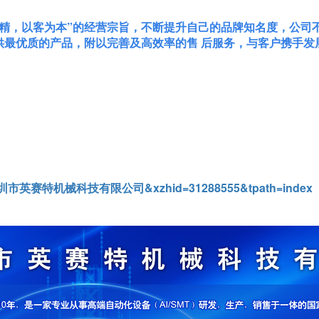
精，以客为本”的经营宗旨，不断提升自己的品牌知名度，公司不
供最优质的产品，附以完善及高效率的售 后服务，与客户携手发
me=深圳市英赛特机械科技有限公司&xzhid=31288555&tpath=index