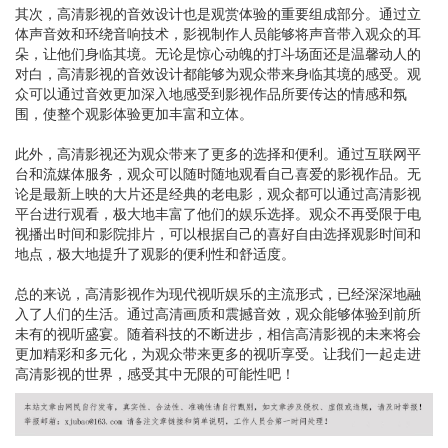
其次，高清影视的音效设计也是观赏体验的重要组成部分。通过立
体声音效和环绕音响技术，影视制作人员能够将声音带入观众的耳
朵，让他们身临其境。无论是惊心动魄的打斗场面还是温馨动人的
对白，高清影视的音效设计都能够为观众带来身临其境的感受。观
众可以通过音效更加深入地感受到影视作品所要传达的情感和氛
围，使整个观影体验更加丰富和立体。
此外，高清影视还为观众带来了更多的选择和便利。通过互联网平
台和流媒体服务，观众可以随时随地观看自己喜爱的影视作品。无
论是最新上映的大片还是经典的老电影，观众都可以通过高清影视
平台进行观看，极大地丰富了他们的娱乐选择。观众不再受限于电
视播出时间和影院排片，可以根据自己的喜好自由选择观影时间和
地点，极大地提升了观影的便利性和舒适度。
总的来说，高清影视作为现代视听娱乐的主流形式，已经深深地融
入了人们的生活。通过高清画质和震撼音效，观众能够体验到前所
未有的视听盛宴。随着科技的不断进步，相信高清影视的未来将会
更加精彩和多元化，为观众带来更多的视听享受。让我们一起走进
高清影视的世界，感受其中无限的可能性吧！