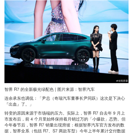
智界 R7 的全新极光绿配色 | 图片来源：智界汽车
连余承东也调侃：「尹总（奇瑞汽车董事长尹同跃）这次是下决心
『出血』了。」
转变的原因来源于市场端的压力。实际上，智界 R7 自去年 9 月上
市发布后，前 4 个月里始终保持着月销过万的「小爆款」态势。但
今年春节后，智界 R7 销量出现滑坡：根据智界汽车官方发布的数
据，智界全系（包括 R7、S7 两款车型）今年上半年累计交付数据