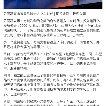
尹同跃宣布智界品牌进入 2.0 时代 | 图片来源：极客公园
尹同跃表示：奇瑞和华为之间的合作将进入 2.0 时代，投入超百亿
专项资金 +5000 人团队，并强调这是「由华为公司全面主导的纯血
鸿蒙时代」。一个突出的变化是奇瑞为智界将成立独立运营的新能
源公司，意味着智界品牌的权重和自主权将进一步增大。
另一个重要变化是，奇瑞为智界设立了专门的设计、研发团队，并
且还将建设专属的智界用户中心。
目前，鸿蒙智行五界共有 10 款在售车型（包含预售车型、同一车型
纯电和增程在此合并统计），普通的「鸿蒙智行」门店根本无法展
示全部车型，每个品牌自建独立的用户中心可以让销售资源更集
中、服务更精细。
同时，独立的运营也保证了智界的销售目标不会和奇瑞内部其他产
品线产生竞争或其他微妙的关系。此前，有小红书网友曾表示，在
智界某门店的线上直播里，有销售人员向用户推销奇瑞旗下其他车
型。尹同跃表示，现在奇瑞集团所有的资源都要向智界项目「倾
斜、让道和鼓掌」。
所以，鸿蒙智行的模式不光是华为「出标」车企「代工」这么简
单，也需要双方足够的投入和配合。这一次调整也证明了奇瑞内部