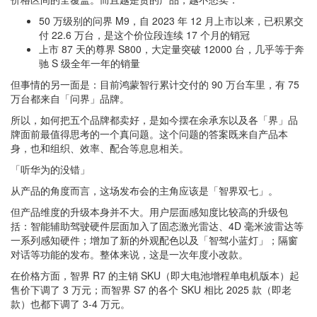
50 万级别的问界 M9，自 2023 年 12 月上市以来，已积累交
付 22.6 万台，是这个价位段连续 17 个月的销冠
上市 87 天的尊界 S800，大定量突破 12000 台，几乎等于奔
驰 S 级全年一年的销量
但事情的另一面是：
目前鸿蒙智行累计交付的 90 万台车里，有 75
万台都来自「问界」品牌
。
所以，如何把五个品牌都卖好，是如今摆在余承东以及各「界」品
牌面前最值得思考的一个真问题。这个问题的答案既来自产品本
身，也和组织、效率、配合等息息相关。
「听华为的没错」
从产品的角度而言，这场发布会的主角应该是「智界双七」。
但产品维度的升级本身并不大。用户层面感知度比较高的升级包
括：智能辅助驾驶硬件层面加入了固态激光雷达、4D 毫米波雷达等
一系列感知硬件；增加了新的外观配色以及「智驾小蓝灯」；隔窗
对话等功能的发布。整体来说，这是一次年度小改款。
在价格方面，智界 R7 的主销 SKU（即大电池增程单电机版本）起
售价下调了 3 万元；而智界 S7 的各个 SKU 相比 2025 款（即老
款）也都下调了 3-4 万元。