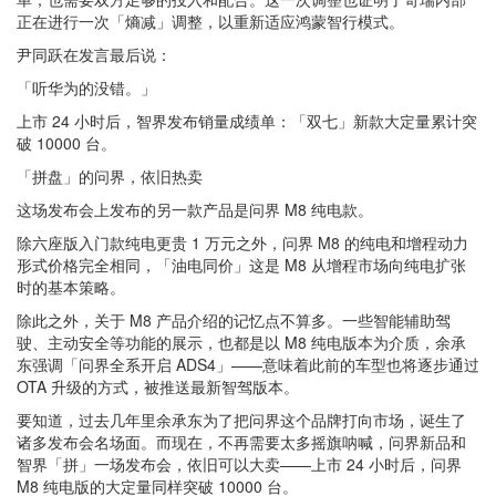
正在进行一次「熵减」调整，以重新适应鸿蒙智行模式。
尹同跃在发言最后说：
「
听华为的没错。
」
上市 24 小时后，智界发布销量成绩单：「双七」新款大定量累计突
破 10000 台。
「拼盘」的问界，依旧热卖
这场发布会上发布的另一款产品是问界 M8 纯电款。
除六座版入门款纯电更贵 1 万元之外，问界 M8 的纯电和增程动力
形式价格完全相同，「油电同价」这是 M8 从增程市场向纯电扩张
时的基本策略。
除此之外，关于 M8 产品介绍的记忆点不算多。一些智能辅助驾
驶、主动安全等功能的展示，也都是以 M8 纯电版本为介质，余承
东强调「问界全系开启 ADS4」——意味着此前的车型也将逐步通过
OTA 升级的方式，被推送最新智驾版本。
要知道，过去几年里余承东为了把问界这个品牌打向市场，诞生了
诸多发布会名场面。而现在，不再需要太多摇旗呐喊，问界新品和
智界「拼」一场发布会，依旧可以大卖——上市 24 小时后，问界
M8 纯电版的大定量同样突破 10000 台。