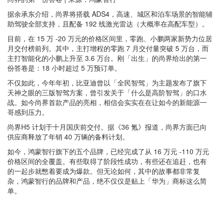
据余承东介绍，尚界将搭载 ADS4，高速、城区和泊车场景的智能辅
助驾驶全部支持，且配备 192 线激光雷达（大概率在高配车型）。
目前，在 15 万 -20 万元的价格区间里，零跑、小鹏两家新势力位居
月交付榜前列。其中，主打增程的零跑 7 月交付量突破 5 万台，而
主打智能化的小鹏上升至 3.6 万台。刚「出生」的尚界给出的第一
份答卷是：18 小时超过 5 万预订单。
不仅如此，今年年初，比亚迪曾以「全民智驾」为主题发布了旗下
天神之眼的三版智驾方案，曾引发关于「什么是高阶智驾」的口水
战。如今尚界首款产品的亮相，相信会实实在在让如今的新能源一
哥感到压力。
尚界H5 计划于十月国庆前交付。据《36 氪》报道，尚界方面已向
供应商释放了年销 40 万辆的备料计划。
如今，
鸿蒙智行旗下的五个品牌，已经完成了从 16 万元 -110 万元
价格区间的全覆盖
。有些取得了阶段性成功，有些还在追赶，也有
的一起步就憋着要成为爆款。但无论如何，其中的故事都非常复
杂，鸿蒙智行的品牌和产品，绝不仅仅是贴上「华为」商标这么简
单。
王者荣耀透视
王者荣耀全图
王者荣耀透视软件
王者荣耀辅助
王者
荣耀透视挂
王者荣耀透视外挂
王者荣耀全图透视
王者荣耀全图透视