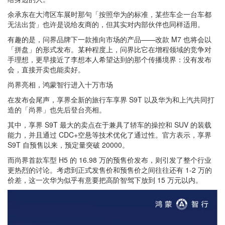
余承东在大湾区车展时那句
「按照华为的标准，某些车企一台车都
无法出货」也许是说给友商的，但其实对内部伙伴也同样适用
。
有趣的是，问界品牌下一款推向市场的产品——改款 M7 也将会以
「拼盘」的形式发布。某种程度上，问界比它在增程领域的竞争对
手理想，更早接近了李想本人希望达到的那个传播境界：没有发布
会，直接开卖也能卖好。
尚界亮相，鸿蒙智行进入十万市场
在发布会尾声，享界全新的旅行车享界 S9T 以及华为和上汽共同打
造的「尚界」也先后登台亮相。
其中，享界 S9T 最大的卖点在于兼具了轿车的操控和 SUV 的装载
能力，并且通过 CDC+空悬等技术优化了通过性。官方表示，享界
S9T 自预售以来，预定量突破 20000。
而尚界首款车型 H5 的 16.98 万的预售价发布，则引发了整个行业
更热烈的讨论。考虑到正式发售价和预售价之间往往还有 1-2 万的
价差，这一次华为似乎有意要把高阶智驾下放到 15 万元以内。