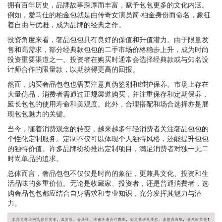
拥有百年历史，品牌故事深厚而丰富，赋予包包更多的文化内涵。
例如，爱马仕的柏金包就是由传奇女演员简·柏金身份而命名，象征
着自由与优雅，成为品牌的经典之作。
投资角度来看，奢品包包具有良好的保值和升值潜力。由于限量发
售和高需求，部分经典款包包的二手市场价格稳步上升，成为时尚
投资重要渠道之一。投资者在购买时通常会选择经典款或与知名设
计师合作的限量款，以期获得更高的回报。
然而，购买奢品包包也需要注意真伪鉴别和维护保养。市场上存在
大量仿品，消费者需通过正规渠道购买，并注重保存和定期保养，
延长包包的使用寿命和美观度。此外，合理搭配和场合选择亦是展
现包包魅力的关键。
当今，随着消费观念的转变，越来越多年轻消费者关注奢品包包的
个性化定制服务。定制不仅可以体现个人独特风格，还能提升包包
的独特价值。许多品牌纷纷推出定制项目，满足消费者对独一无二
时尚单品的追求。
总体而言，奢品包包不仅仅是时尚的象征，更兼具文化、投资和生
活品味的多重价值。无论是收藏家、投资者，还是普通消费者，选
购奢品包包都应结合自身需求和专业知识，充分发挥其魅力与潜
力。