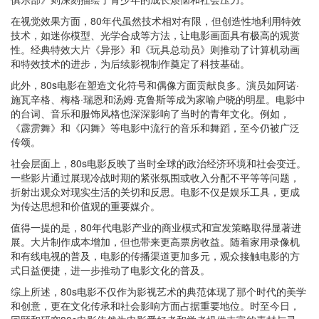
在视觉效果方面，80年代虽然技术相对有限，但创造性地利用特效
技术，如迷你模型、光学合成等方法，让电影画面具有极高的观赏
性。经典特效大片《异形》和《玩具总动员》则推动了计算机动画
和特效技术的进步，为后续影视制作奠定了科技基础。
此外，80s电影在塑造文化符号和偶像方面贡献良多。演员如阿诺·
施瓦辛格、梅格·瑞恩和汤姆·克鲁斯等成为家喻户晓的明星。电影中
的台词、音乐和服饰风格也深深影响了当时的青年文化。例如，
《霹雳舞》和《闪舞》等电影中流行的音乐和舞蹈，至今仍被广泛
传颂。
社会层面上，80s电影反映了当时全球的政治经济环境和社会变迁。
一些影片通过展现冷战时期的紧张氛围或收入分配不平等等问题，
折射出观众对现实生活的关切和反思。电影不仅是娱乐工具，更成
为传达思想和价值观的重要媒介。
值得一提的是，80年代电影产业的商业模式和宣发策略取得显著进
展。大片制作成本增加，但也带来更高票房收益。随着家用录像机
和有线电视的普及，电影的传播渠道更加多元，观众接触电影的方
式日益便捷，进一步推动了电影文化的普及。
综上所述，80s电影不仅作为影视艺术的典范体现了那个时代的美学
和创意，更在文化传承和社会影响方面占据重要地位。时至今日，