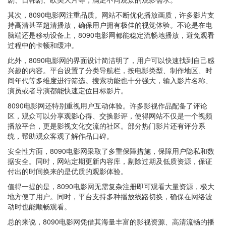
其次，8090电影网注重品质。网站不断优化播放画质，许多影片支
持高清甚至超清播放，确保用户拥有极佳的视觉体验。不论是在电
脑端还是移动设备上，8090电影网都能稳定流畅地播放，避免观看
过程中的卡顿和缓冲。
此外，8090电影网的界面设计简洁明了，用户可以快速找到自己感
兴趣的内容。平台设置了分类导航栏，按电影类型、制作地区、时
间年代等多维度进行筛选。搜索功能也十分强大，输入影片名称、
演员或者导演都能快速定位目标影片。
8090电影网还特别重视用户互动体验。许多影视作品配备了评论
区，观众可以分享观影心得、交换影评，使得网站不仅是一个视频
播放平台，更是影视文化交流的社区。部分热门影片还有评分系
统，帮助观众客观了解作品口碑。
安全性方面，8090电影网采取了多重保障措施，保障用户隐私和数
据安全。同时，网站定期更新内容库，剔除过期及低质资源，保证
付出的时间换来的是优质的观影体验。
值得一提的是，8090电影网无需复杂注册即可观看大量资源，极大
地方便了用户。同时，平台支持多种播放线路切换，确保在网络波
动时也能顺畅观看。
总的来说，8090电影网凭借其海量丰富的影视资源、高清流畅的播