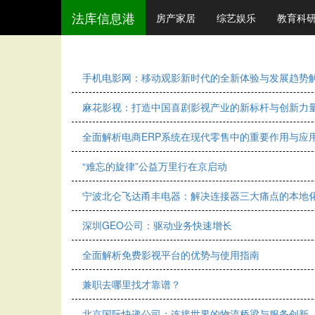
法库信息港
房产家居
综艺娱乐
教育科
手机电影网：移动观影新时代的全新体验与发展趋势
麻花影视：打造中国喜剧影视产业的新标杆与创新力
全面解析电商ERP系统在现代零售中的重要作用与应
“难忘的旋律”公益万里行在京启动
宁波北仑飞达甬丰电器：解决连接器三大痛点的本地
深圳GEO公司：驱动业务快速增长
全面解析免费影视平台的优势与使用指南
兼职去哪里找才靠谱？
北京国际快递公司：连接世界的物流桥梁与服务创新