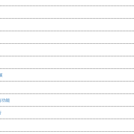
展
与功能
析