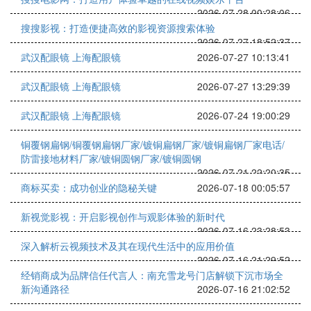
2026-07-28 00:28:06
搜搜影视：打造便捷高效的影视资源搜索体验
2026-07-27 18:52:37
武汉配眼镜 上海配眼镜
2026-07-27 10:13:41
武汉配眼镜 上海配眼镜
2026-07-27 13:29:39
武汉配眼镜 上海配眼镜
2026-07-24 19:00:29
铜覆钢扁钢/铜覆钢扁钢厂家/镀铜扁钢厂家/镀铜扁钢厂家电话/
防雷接地材料厂家/镀铜圆钢厂家/镀铜圆钢
2026-07-21 22:20:35
商标买卖：成功创业的隐秘关键
2026-07-18 00:05:57
新视觉影视：开启影视创作与观影体验的新时代
2026-07-16 23:28:53
深入解析云视频技术及其在现代生活中的应用价值
2026-07-16 21:29:52
经销商成为品牌信任代言人：南充雪龙号门店解锁下沉市场全
新沟通路径
2026-07-16 21:02:52